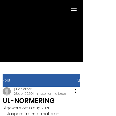
Jaspers
Transformatoren
info@jasperstransformatoren.nl
+31 (0)43-361 94 91
Post
julianlekner
28 apr 2020
1 minuten om te lezen
UL-NORMERING
Bijgewerkt op:
13 aug 2021
Jaspers Transformatoren 